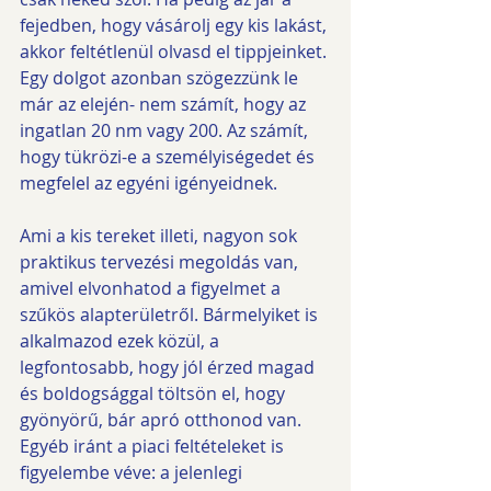
fejedben, hogy vásárolj egy kis lakást, 
akkor feltétlenül olvasd el tippjeinket.
Egy dolgot azonban szögezzünk le 
már az elején- nem számít, hogy az 
ingatlan 20 nm vagy 200. Az számít, 
hogy tükrözi-e a személyiségedet és 
megfelel az egyéni igényeidnek.
Ami a kis tereket illeti, nagyon sok 
praktikus tervezési megoldás van, 
amivel elvonhatod a figyelmet a 
szűkös alapterületről. Bármelyiket is 
alkalmazod ezek közül, a 
legfontosabb, hogy jól érzed magad 
és boldogsággal töltsön el, hogy 
gyönyörű, bár apró otthonod van.
Egyéb iránt a piaci feltételeket is 
figyelembe véve: a jelenlegi 