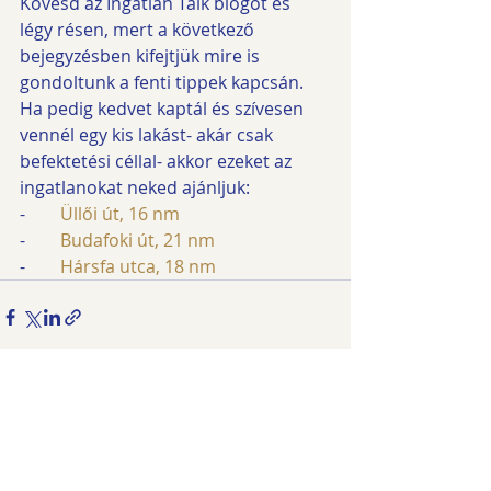
Kövesd az Ingatlan Talk blogot és 
légy résen, mert a következő 
bejegyzésben kifejtjük mire is 
gondoltunk a fenti tippek kapcsán. 
Ha pedig kedvet kaptál és szívesen 
vennél egy kis lakást- akár csak 
befektetési céllal- akkor ezeket az 
ingatlanokat neked ajánljuk: 
-        
Üllői út, 16 nm
-        
Budafoki út, 21 nm
-        
Hársfa utca, 18 nm
Recent Posts
See All