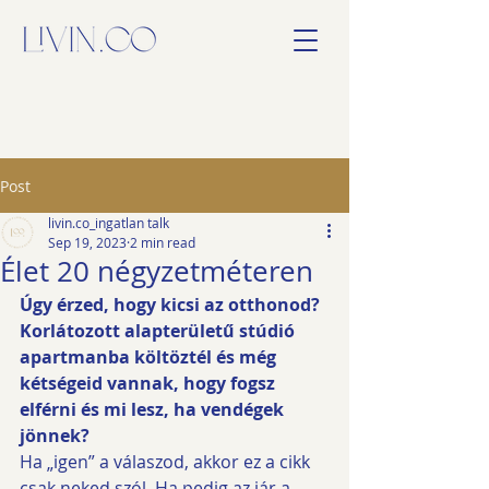
Post
livin.co_ingatlan talk
Sep 19, 2023
2 min read
Élet 20 négyzetméteren
Úgy érzed, hogy kicsi az otthonod? 
Korlátozott alapterületű stúdió 
apartmanba költöztél és még 
kétségeid vannak, hogy fogsz 
elférni és mi lesz, ha vendégek 
jönnek? 
Ha „igen” a válaszod, akkor ez a cikk 
csak neked szól. Ha pedig az jár a 