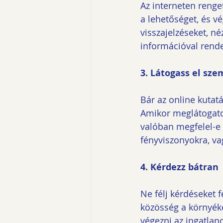
Az interneten renge
a lehetőséget, és vé
visszajelzéseket, n
információval rende
3. Látogass el sz
Bár az online kutat
Amikor meglátogatod
valóban megfelel-e a
fényviszonyokra, vag
4. Kérdezz bátran
Ne félj kérdéseket 
közösség a környéke
végezni az ingatla