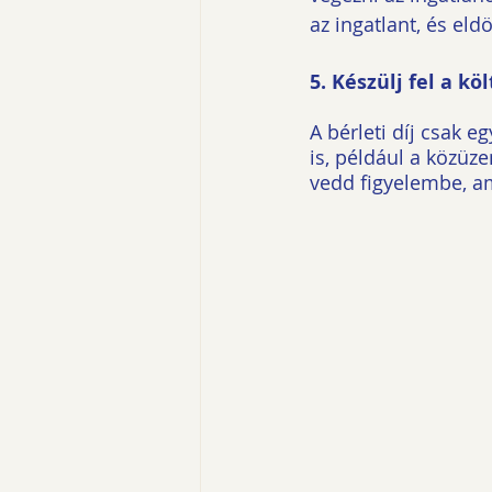
az ingatlant, és el
5. Készülj fel a kö
A bérleti díj csak e
is, például a közüze
vedd figyelembe, am