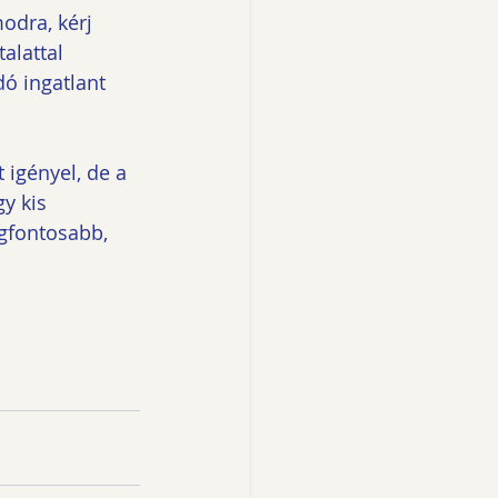
odra, kérj 
alattal 
ó ingatlant 
 igényel, de a 
y kis 
egfontosabb, 