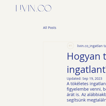
All Posts
livin.co_ingatlan t
Hogyan t
ingatlant
Updated:
Sep 19, 2023
A tökéletes ingatla
figyelembe venni, be
árát is. Az alábbiak
segítsünk megtalál