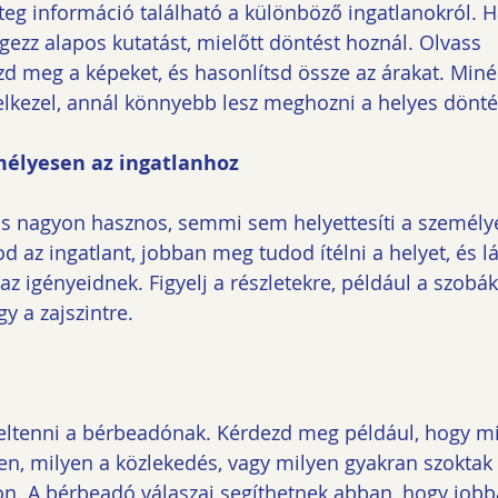
teg információ található a különböző ingatlanokról. Ha
gezz alapos kutatást, mielőtt döntést hoznál. Olvass 
ézd meg a képeket, és hasonlítsd össze az árakat. Miné
lkezel, annál könnyebb lesz meghozni a helyes dönté
emélyesen az ingatlanhoz
ás nagyon hasznos, semmi sem helyettesíti a személye
 az ingatlant, jobban meg tudod ítélni a helyet, és l
z igényeidnek. Figyelj a részletekre, például a szobák
y a zajszintre.
feltenni a bérbeadónak. Kérdezd meg például, hogy mi
n, milyen a közlekedés, vagy milyen gyakran szoktak 
non. A bérbeadó válaszai segíthetnek abban, hogy jo