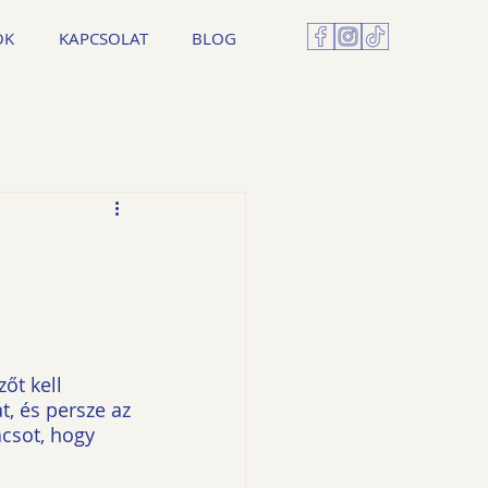
OK
KAPCSOLAT
BLOG
őt kell 
t, és persze az 
ácsot, hogy 