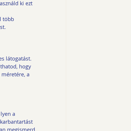
sználd ki ezt 
l több 
st.
s látogatást. 
áthatod, hogy 
 méretére, a 
lyen a 
karbantartást 
bban megismerd 