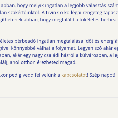
abban, hogy melyik ingatlan a legjobb választás szám
lan szakértőinktől. A Livin.Co kollégái rengeteg tapaszt
gíthetenek abban, hogy megtaláld a tökéletes bérbead
kéletes bérbeadó ingatlan megtalálása időt és energiát
égével könnyebbé válhat a folyamat. Legyen szó akár eg
sban, akár egy nagy családi házról a külvárosban, a l
alálj, ahol otthon érezheted magad.
kor pedig vedd fel velünk a
 kapcsolatot
! Szép napot! 