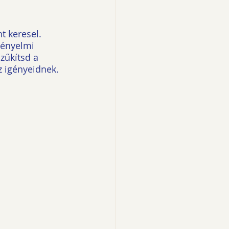
t keresel. 
kényelmi 
zűkítsd a 
z igényeidnek.