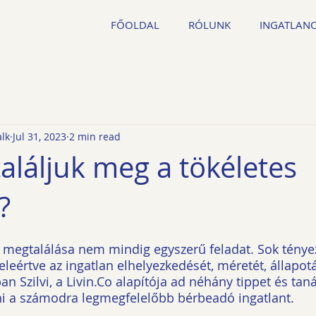
FŐOLDAL
RÓLUNK
INGATLAN
alk
Jul 31, 2023
2 min read
aláljuk meg a tökéletes
?
n megtalálása nem mindig egyszerű feladat. Sok tényez
leértve az ingatlan elhelyezkedését, méretét, állapotá
ban Szilvi, a Livin.Co alapítója ad néhány tippet és tan
ni a számodra legmegfelelőbb bérbeadó ingatlant.