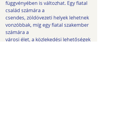
függvényében is változhat. Egy fiatal 
család számára a
csendes, zöldövezeti helyek lehetnek 
vonzóbbak, míg egy fiatal szakember 
számára a
városi élet, a közlekedési lehetőségek 
és az éjszakai élet közelsége lehet az 
elsődleges
szempont. A különböző célcsoportok 
eltérő elvárásai és preferenciái 
határozzák meg, hogy milyen 
helyszínen lévő ingatlanokat 
keresnek.
Következtetés: A helyszín 
kulcsfontosságú az ingatlan 
értékében
Összességében a helyszín az ingatlan 